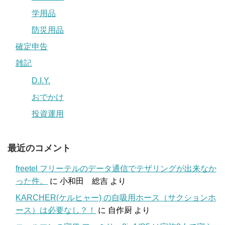
学用品
防災用品
確定申告
雑記
D.I.Y.
おでかけ
投資運用
最近のコメント
freetel フリーテルのデータ通信でテザリングが出来なか
った件。
に
小和田 総吉
より
KARCHER(ケルヒャー) の自吸用ホース（サクションホ
ース）は必要なし？！
に
自作厨
より