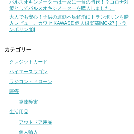
パルスオキシメーターは一家に一台の時代！？コロナ対
策としてパルスオキシメーターを購入しました。
大人でも安心！子供の運動不足解消にトランポリンを購
入レビュー。カワセ KAWASE 鉄人倶楽部IMC-27 [トラ
ンポリン48]
カテゴリー
クレジットカード
ハイエースワゴン
ラジコン・ドローン
医療
発達障害
生活用品
アウトドア用品
個人輸入