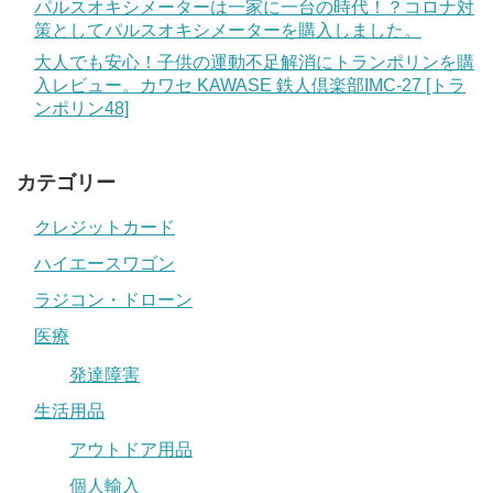
パルスオキシメーターは一家に一台の時代！？コロナ対
策としてパルスオキシメーターを購入しました。
大人でも安心！子供の運動不足解消にトランポリンを購
入レビュー。カワセ KAWASE 鉄人倶楽部IMC-27 [トラ
ンポリン48]
カテゴリー
クレジットカード
ハイエースワゴン
ラジコン・ドローン
医療
発達障害
生活用品
アウトドア用品
個人輸入