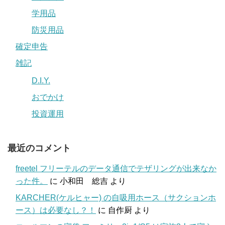
学用品
防災用品
確定申告
雑記
D.I.Y.
おでかけ
投資運用
最近のコメント
freetel フリーテルのデータ通信でテザリングが出来なか
った件。
に
小和田 総吉
より
KARCHER(ケルヒャー) の自吸用ホース（サクションホ
ース）は必要なし？！
に
自作厨
より