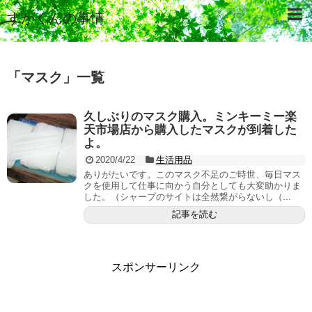
すがくんの事情
「
マスク
」
一覧
久しぶりのマスク購入。ミンキーミー楽
天市場店から購入したマスクが到着した
よ。
2020/4/22
生活用品
ありがたいです。このマスク不足のご時世、毎日マス
クを使用して仕事に向かう自分としても大変助かりま
した。（シャープのサイトは全然繋がらないし（...
記事を読む
スポンサーリンク