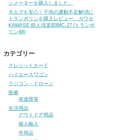
シメーターを購入しました。
大人でも安心！子供の運動不足解消に
トランポリンを購入レビュー。カワセ
KAWASE 鉄人倶楽部IMC-27 [トランポ
リン48]
カテゴリー
クレジットカード
ハイエースワゴン
ラジコン・ドローン
医療
発達障害
生活用品
アウトドア用品
個人輸入
学用品