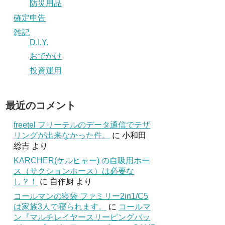
防災用品
確定申告
雑記
D.I.Y.
おでかけ
投資運用
最近のコメント
freetel フリーテルのデータ通信でテザ
リングが出来なかった件。
に
小和田
総吉
より
KARCHER(ケルヒャー) の自吸用ホー
ス（サクションホース）は必要な
し？！
に
自作厨
より
コールマンの寝袋 ファミリー2in1/C5
は家族3人で寝られます。
に
コールマ
ン『マルチレイヤースリーピングバッ