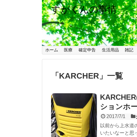
すがくんの事情
ホーム
医療
確定申告
生活用品
雑記
「
KARCHER
」
一覧
KARCH
ションホ
2017/7/1
以前から上水道の
いたいなーと思っ