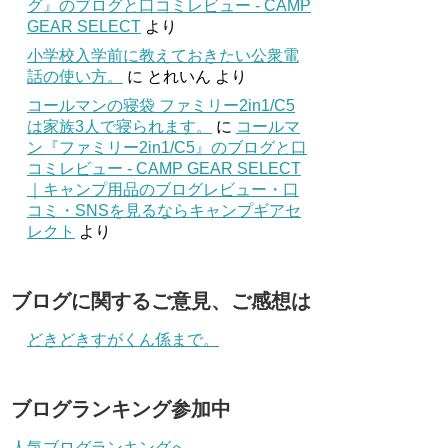
グ』のブログと口コミレビュー - CAMP
GEAR SELECT
より
小学校入学前に教えておきたい公衆電
話の使い方。
に
とれいん
より
コールマンの寝袋 ファミリー2in1/C5
は家族3人で寝られます。
に
コールマ
ン『ファミリー2in1/C5』のブログと口
コミレビュー - CAMP GEAR SELECT
｜キャンプ用品のブログレビュー・口
コミ・SNSを見るならキャンプギアセ
レクト
より
ブログに関するご意見、ご感想は
どきどきすがくん係まで。
ブログランキング参加中
人気ブログランキングへ