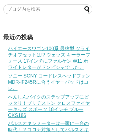
最近の投稿
ハイエースワゴン100系 最終型 ツライ
チオフセットは!? ウェッズ キーラーフ
ォース 17インチにファルケン W11 ホ
ワイトレターがドンピシャでした。
ソニー SONY コードレスヘッドフォン
MDR-IF245Rに合うイヤーパッドはコ
レ。
へんしんバイクのステップアップにピ
ッタリ！ブリヂストン クロスファイヤ
ーキッズ スポーツ 18インチ ブルー
CKS186
パルスオキシメーターは一家に一台の
時代！？コロナ対策としてパルスオキ