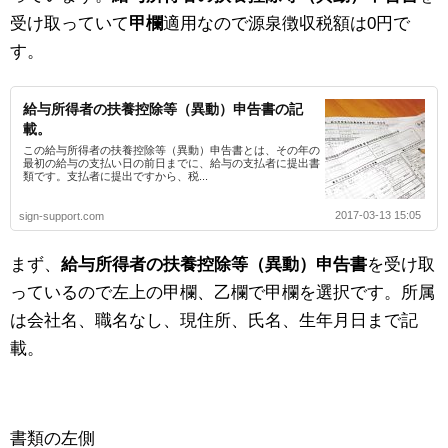
受け取っていて
甲欄
適用なので源泉徴収税額は0円で
す。
給与所得者の扶養控除等（異動）申告書の記
載。
この給与所得者の扶養控除等（異動）申告書とは、その年の
最初の給与の支払い日の前日までに、給与の支払者に提出書
類です。支払者に提出ですから、税...
2017-03-13 15:05
sign-support.com
まず、
給与所得者の扶養控除等（異動）申告書
を受け取
っているので左上の甲欄、乙欄で甲欄を選択です。所属
は会社名、職名なし、現住所、氏名、生年月日まで記
載。
書類の左側