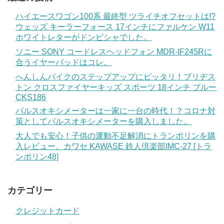
ハイエースワゴン100系 最終型 ツライチオフセットは!?
ウェッズ キーラーフォース 17インチにファルケン W11
ホワイトレターがドンピシャでした。
ソニー SONY コードレスヘッドフォン MDR-IF245Rに
合うイヤーパッドはコレ。
へんしんバイクのステップアップにピッタリ！ブリヂス
トン クロスファイヤーキッズ スポーツ 18インチ ブルー
CKS186
パルスオキシメーターは一家に一台の時代！？コロナ対
策としてパルスオキシメーターを購入しました。
大人でも安心！子供の運動不足解消にトランポリンを購
入レビュー。カワセ KAWASE 鉄人倶楽部IMC-27 [トラ
ンポリン48]
カテゴリー
クレジットカード