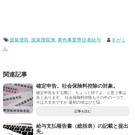
源泉徴収
,
源泉徴収簿
,
青色事業専従者給与
すがく
ん
関連記事
確定申告。社会保険料控除の対象。
確定申告をする際に、ちょっと待てよ。と思う事は
良くあります。 社会保険料控除もその中の一つで、
今は大丈夫ですが 最初の頃はひと悩...
記事を読む
給与支払報告書（総括表）の記載と提出
先。