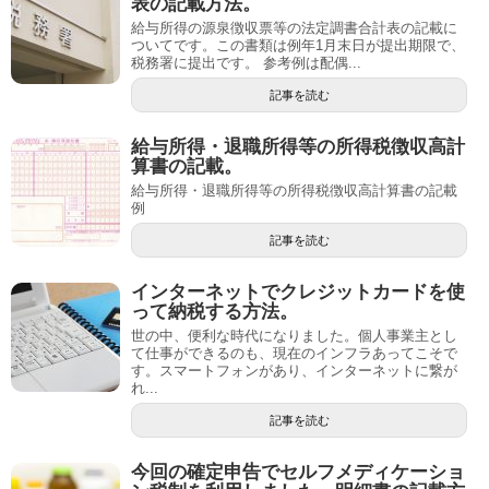
表の記載方法。
給与所得の源泉徴収票等の法定調書合計表の記載に
ついてです。この書類は例年1月末日が提出期限で、
税務署に提出です。 参考例は配偶...
記事を読む
給与所得・退職所得等の所得税徴収高計
算書の記載。
給与所得・退職所得等の所得税徴収高計算書の記載
例
記事を読む
インターネットでクレジットカードを使
って納税する方法。
世の中、便利な時代になりました。個人事業主とし
て仕事ができるのも、現在のインフラあってこそで
す。スマートフォンがあり、インターネットに繋が
れ...
記事を読む
今回の確定申告でセルフメディケーショ