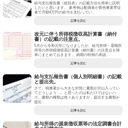
給与支払報告書（総括表）の記載方法を簡単に説明
したいと思います。 参考例は配偶者が青色事業専従
者で月額8万円の給与を支払ってい...
記事を読む
改元に伴う所得税徴収高計算書（納付
書）の記載の注意点。
5月から令和元年になりましたが、給与所得・退職所
得等の所得税徴収高計算書（納付書）の注意点を簡
単にまとめておきます。 納期の特例の承認...
記事を読む
給与支払報告書（個人別明細書）の記載
と提出先。
さて、税務署から大きな封筒に書類が沢山入ってい
てどうしよう…。と思ったのは私だけではないハ
ズ。書類の種類は色々ありますが、提出する書類か
提出...
記事を読む
給与所得の源泉徴収票等の法定調書合計