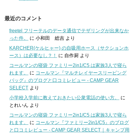
最近のコメント
freetel フリーテルのデータ通信でテザリングが出来なか
った件。
に
小和田 総吉
より
KARCHER(ケルヒャー) の自吸用ホース（サクションホ
ース）は必要なし？！
に
自作厨
より
コールマンの寝袋 ファミリー2in1/C5 は家族3人で寝ら
れます。
に
コールマン『マルチレイヤースリーピング
バッグ』のブログと口コミレビュー - CAMP GEAR
SELECT
より
小学校入学前に教えておきたい公衆電話の使い方。
に
とれいん
より
コールマンの寝袋 ファミリー2in1/C5 は家族3人で寝ら
れます。
に
コールマン『ファミリー2in1/C5』のブログ
と口コミレビュー - CAMP GEAR SELECT｜キャンプ用