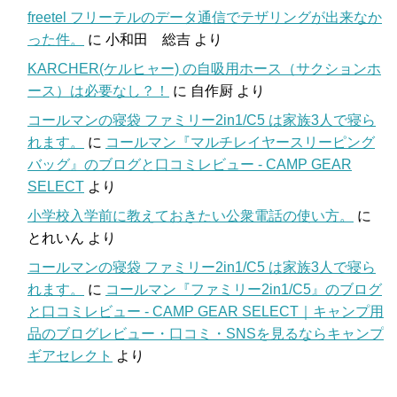
freetel フリーテルのデータ通信でテザリングが出来なか
った件。
に
小和田 総吉
より
KARCHER(ケルヒャー) の自吸用ホース（サクションホ
ース）は必要なし？！
に
自作厨
より
コールマンの寝袋 ファミリー2in1/C5 は家族3人で寝ら
れます。
に
コールマン『マルチレイヤースリーピング
バッグ』のブログと口コミレビュー - CAMP GEAR
SELECT
より
小学校入学前に教えておきたい公衆電話の使い方。
に
とれいん
より
コールマンの寝袋 ファミリー2in1/C5 は家族3人で寝ら
れます。
に
コールマン『ファミリー2in1/C5』のブログ
と口コミレビュー - CAMP GEAR SELECT｜キャンプ用
品のブログレビュー・口コミ・SNSを見るならキャンプ
ギアセレクト
より