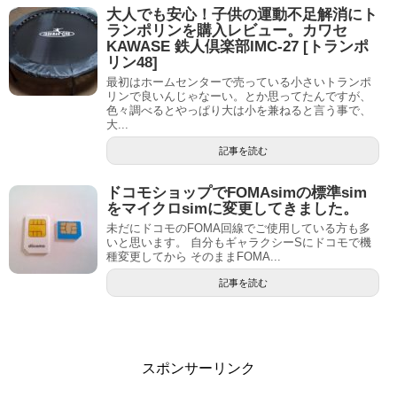
大人でも安心！子供の運動不足解消にト
ランポリンを購入レビュー。カワセ
KAWASE 鉄人倶楽部IMC-27 [トランポ
リン48]
最初はホームセンターで売っている小さいトランポ
リンで良いんじゃなーい。とか思ってたんですが、
色々調べるとやっぱり大は小を兼ねると言う事で、
大...
記事を読む
ドコモショップでFOMAsimの標準sim
をマイクロsimに変更してきました。
未だにドコモのFOMA回線でご使用している方も多
いと思います。 自分もギャラクシーSにドコモで機
種変更してから そのままFOMA...
記事を読む
スポンサーリンク