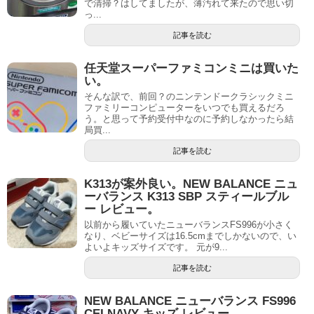
で清掃？はしてましたが、薄汚れて来たので思い切
っ...
記事を読む
任天堂スーパーファミコンミニは買いた
い。
そんな訳で、前回？のニンテンドークラシックミニ
ファミリーコンピューターをいつでも買えるだろ
う。と思って予約受付中なのに予約しなかったら結
局買...
記事を読む
K313が案外良い。NEW BALANCE ニュ
ーバランス K313 SBP スティールブル
ー レビュー。
以前から履いていたニューバランスFS996が小さく
なり、ベビーサイズは16.5cmまでしかないので、い
よいよキッズサイズです。 元が9...
記事を読む
NEW BALANCE ニューバランス FS996
CEI NAVY キッズ レビュー。