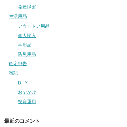
発達障害
生活用品
アウトドア用品
個人輸入
学用品
防災用品
確定申告
雑記
D.I.Y.
おでかけ
投資運用
最近のコメント