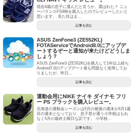
現在4歳の息子に選んだと言うか、選ばれた？ ニュ
ーバランスFS996を購入したのでレビューしたいと
思います。 見た目はま...
記事を読む
ASUS ZenFone3 (ZE552KL)
FOTAServiceでAndroid8.0にアップデ
ートするぞーと通知が来たけどどうしま
しょう？
ASUS ZenFone3 (ZE552KL)を購入して1年以上経ち
Android7.0のアップデート後も問題なく使用してお
りましたが、昨日...
記事を読む
運動会用にNIKE ナイキ ダイナモ フリ
ー PS ブラックを購入レビュー。
北海道の運動会シーズンは5月の最後の週末か6月1週
目の週末となっており、息子君が通う小学校はもれ
なく5月の最終土曜日な訳です。 小学校...
記事を読む