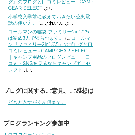
グ』のブログと口コミレビュー - CAMP
GEAR SELECT
より
小学校入学前に教えておきたい公衆電
話の使い方。
に
とれいん
より
コールマンの寝袋 ファミリー2in1/C5
は家族3人で寝られます。
に
コールマ
ン『ファミリー2in1/C5』のブログと口
コミレビュー - CAMP GEAR SELECT
｜キャンプ用品のブログレビュー・口
コミ・SNSを見るならキャンプギアセ
レクト
より
ブログに関するご意見、ご感想は
どきどきすがくん係まで。
ブログランキング参加中
人気ブログランキングへ