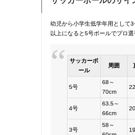
サッカーボールのサイ
幼児から小学生低学年用として3
以上になると5号ボールでプロ選
サッカーボ
周囲
ール
68～
5号
2
70cm
63.5～
4号
2
66cm
58～
3号
1
60cm