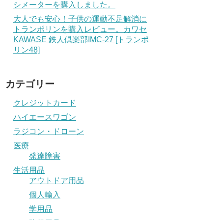
シメーターを購入しました。
大人でも安心！子供の運動不足解消に
トランポリンを購入レビュー。カワセ
KAWASE 鉄人倶楽部IMC-27 [トランポ
リン48]
カテゴリー
クレジットカード
ハイエースワゴン
ラジコン・ドローン
医療
発達障害
生活用品
アウトドア用品
個人輸入
学用品