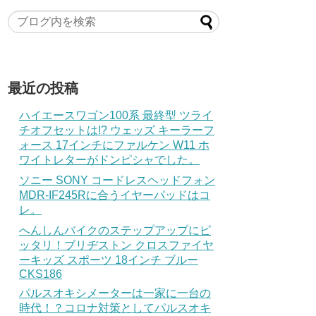
最近の投稿
ハイエースワゴン100系 最終型 ツライ
チオフセットは!? ウェッズ キーラーフ
ォース 17インチにファルケン W11 ホ
ワイトレターがドンピシャでした。
ソニー SONY コードレスヘッドフォン
MDR-IF245Rに合うイヤーパッドはコ
レ。
へんしんバイクのステップアップにピ
ッタリ！ブリヂストン クロスファイヤ
ーキッズ スポーツ 18インチ ブルー
CKS186
パルスオキシメーターは一家に一台の
時代！？コロナ対策としてパルスオキ