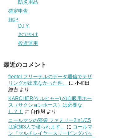
防災用品
確定申告
雑記
D.I.Y.
おでかけ
投資運用
最近のコメント
freetel フリーテルのデータ通信でテザ
リングが出来なかった件。
に
小和田
総吉
より
KARCHER(ケルヒャー) の自吸用ホー
ス（サクションホース）は必要な
し？！
に
自作厨
より
コールマンの寝袋 ファミリー2in1/C5
は家族3人で寝られます。
に
コールマ
ン『マルチレイヤースリーピングバッ