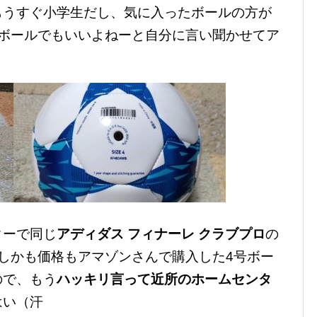
もうすぐ小学生だし、気に入ったボールの方が
号ボールでもいいよねーと自分に言い聞かせてア
ターで同じ
アディダス フィナーレ クラブプロ
の
しかも価格もアマゾンさんで購入した4号ボー
ので、もう
ハッキリ言って近所のホームセンタ
はい（汗