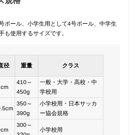
ズ規格
号ボール、小学生用として4号ボール、中学生
手も使用するサイズです。
直径
重量
クラス
410～
一般・大学・高校・中
2cm
450g
学校用
350～
小学校用・日本サッカ
0.5cm
390g
ー協会規格
300～
9cm
小学校用
320g