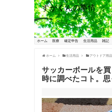
すがくんの事情
ホーム
医療
確定申告
生活用品
雑記
ホーム
生活用品
アウトドア用
サッカーボールを買
時に調べたコト。思