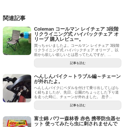
関連記事
Coleman コールマン レイチェア 3段階
リクライニング式 ハイバックチェア オ
リーブ 購入レビュー。
買っちゃいましたよ。コールマン レイチェア 3段階
リクライニング式 ハイバックチェア オリーブ 。以
前から欲しい欲しいとは思ってたんですが、...
記事を読む
へんしんバイク～トラブル編～チェーン
が外れたよ。
へんしんバイクにペダルを付けて乗り出してしばら
く経ちましたが、先日、公園のちょっとした下り道
を走った時に、チェーンが外れました。 息子...
記事を読む
富士錦 パワー森林香 赤色 携帯防虫器セ
ット 使ってみたら虫に刺されませんで