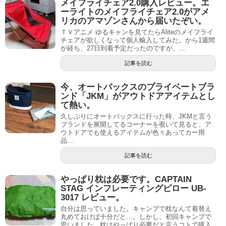
メイフライチェア2.0購入レビュー。エ
ーライトのメイフライチェア2.0がアメ
リカのアマゾンさんから届いたぞい。
ＴＶアニメ ゆるキャンを見てたらAliteのメイフライ
チェアが欲しくなって個人輸入してみた。から1週間
が経ち、27日到着予定だったのですが、...
記事を読む
今、オートバックスのプライベートブラ
ンド「JKM」がアウトドアアイテムとし
て熱い。
久しぶりにオートバックスに行った時、JKMと言う
ブランドを展開してるコーナーを覗いて見ると、ア
ウトドアでも使えるアイテムが色々あってカー用
品...
記事を読む
やっぱり枕は必要です。CAPTAIN
STAG インフレーティングピロー UB-
3017 レビュー。
自分は思っていました。キャンプで枕なんて着替え
丸めておけば十分だと…。しかし、初回キャンプで
思いました。枕はやっぱり必要だと言うコトで購入