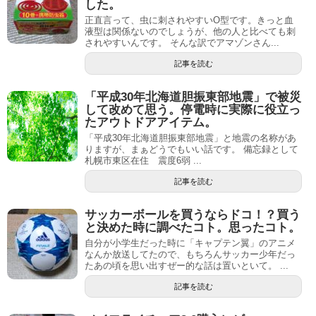
した。
正直言って、虫に刺されやすいO型です。きっと血
液型は関係ないのでしょうが、他の人と比べても刺
されやすいんです。 そんな訳でアマゾンさん...
記事を読む
「平成30年北海道胆振東部地震」で被災
して改めて思う。停電時に実際に役立っ
たアウトドアアイテム。
「平成30年北海道胆振東部地震」と地震の名称があ
りますが、まぁどうでもいい話です。 備忘録として
札幌市東区在住 震度6弱 ...
記事を読む
サッカーボールを買うならドコ！？買う
と決めた時に調べたコト。思ったコト。
自分が小学生だった時に「キャプテン翼」のアニメ
なんか放送してたので、もちろんサッカー少年だっ
たあの頃を思い出すぜー的な話は置いといて。 ...
記事を読む