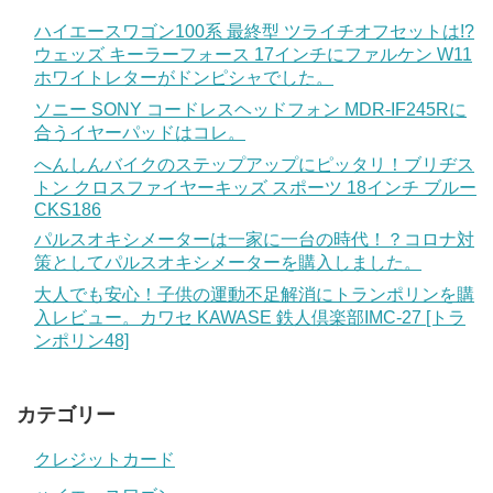
ハイエースワゴン100系 最終型 ツライチオフセットは!?
ウェッズ キーラーフォース 17インチにファルケン W11
ホワイトレターがドンピシャでした。
ソニー SONY コードレスヘッドフォン MDR-IF245Rに
合うイヤーパッドはコレ。
へんしんバイクのステップアップにピッタリ！ブリヂス
トン クロスファイヤーキッズ スポーツ 18インチ ブルー
CKS186
パルスオキシメーターは一家に一台の時代！？コロナ対
策としてパルスオキシメーターを購入しました。
大人でも安心！子供の運動不足解消にトランポリンを購
入レビュー。カワセ KAWASE 鉄人倶楽部IMC-27 [トラ
ンポリン48]
カテゴリー
クレジットカード