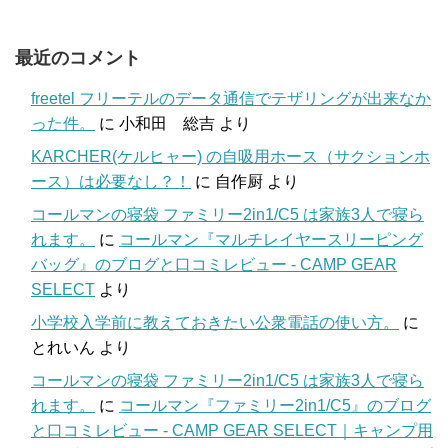
最近のコメント
freetel フリーテルのデータ通信でテザリングが出来なか
った件。
に
小和田 総吉
より
KARCHER(ケルヒャー) の自吸用ホース（サクションホ
ース）は必要なし？！
に
自作厨
より
コールマンの寝袋 ファミリー2in1/C5 は家族3人で寝ら
れます。
に
コールマン『マルチレイヤースリーピング
バッグ』のブログと口コミレビュー - CAMP GEAR
SELECT
より
小学校入学前に教えておきたい公衆電話の使い方。
に
とれいん
より
コールマンの寝袋 ファミリー2in1/C5 は家族3人で寝ら
れます。
に
コールマン『ファミリー2in1/C5』のブログ
と口コミレビュー - CAMP GEAR SELECT｜キャンプ用