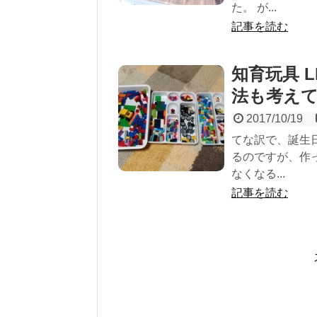
た。 が...
記事を読む
知育玩具 L
法も考え
2017/10/19
てな訳で、誕生日
るのですが、作
なくなる...
記事を読む