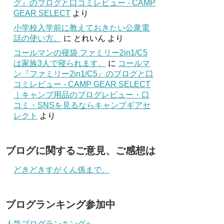
グ』のブログと口コミレビュー - CAMP
GEAR SELECT
より
小学校入学前に教えておきたい公衆電
話の使い方。
に
とれいん
より
コールマンの寝袋 ファミリー2in1/C5
は家族3人で寝られます。
に
コールマ
ン『ファミリー2in1/C5』のブログと口
コミレビュー - CAMP GEAR SELECT
｜キャンプ用品のブログレビュー・口
コミ・SNSを見るならキャンプギアセ
レクト
より
ブログに関するご意見、ご感想は
どきどきすがくん係まで。
ブログランキング参加中
人気ブログランキングへ