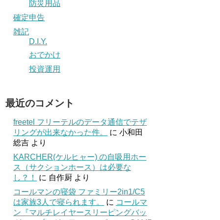
防災用品
確定申告
雑記
D.I.Y.
おでかけ
投資運用
最近のコメント
freetel フリーテルのデータ通信でテザ
リングが出来なかった件。
に
小和田
総吉
より
KARCHER(ケルヒャー) の自吸用ホー
ス（サクションホース）は必要な
し？！
に
自作厨
より
コールマンの寝袋 ファミリー2in1/C5
は家族3人で寝られます。
に
コールマ
ン『マルチレイヤースリーピングバッ