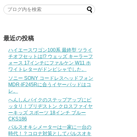
最近の投稿
ハイエースワゴン100系 最終型 ツライ
チオフセットは!? ウェッズ キーラーフ
ォース 17インチにファルケン W11 ホ
ワイトレターがドンピシャでした。
ソニー SONY コードレスヘッドフォン
MDR-IF245Rに合うイヤーパッドはコ
レ。
へんしんバイクのステップアップにピ
ッタリ！ブリヂストン クロスファイヤ
ーキッズ スポーツ 18インチ ブルー
CKS186
パルスオキシメーターは一家に一台の
時代！？コロナ対策としてパルスオキ