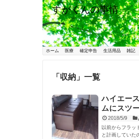
すがくんの事情
ホーム
医療
確定申告
生活用品
雑記
「
収納
」
一覧
ハイエース
ムにスツ
2018/5/9
以前からフラッ
と計画していた