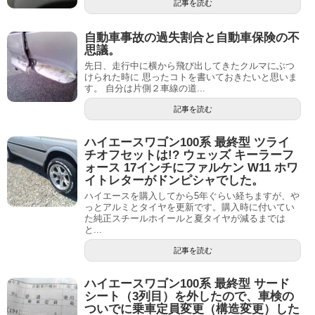
記事を読む
自動車事故の過失割合と自動車保険の不
思議。
先日、走行中に横から飛び出してきたクルマにぶつ
けられた時に 思ったコトを書いておきたいと思いま
す。 自分は片側２車線の道...
記事を読む
ハイエースワゴン100系 最終型 ツライ
チオフセットは!? ウェッズ キーラーフ
ォース 17インチにファルケン W11 ホワ
イトレターがドンピシャでした。
ハイエースを購入してから5年ぐらい経ちますが、や
っとアルミとタイヤを更新です。購入時に付いてい
た純正スチールホイールと夏タイヤが減るまでは
と...
記事を読む
ハイエースワゴン100系 最終型 サード
シート（3列目）を外したので、車検の
ついでに乗車定員変更（構造変更）した