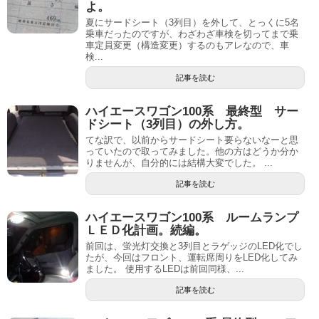
よ。
夏にサードシート（3列目）を外して、とっくに5名
乗車だったのですが、わざわざ車検を切ってまで乗
車定員変更（構造変更）するのもアレなので、車
検...
記事を読む
ハイエースワゴン100系 最終型 サー
ドシート（3列目）の外し方。
てな訳で、以前からサードシート要らないなーと思
っていたので取ってみました。他の方はどうか分か
りませんが、自分的には結構大変でした。 ...
記事を読む
ハイエースワゴン100系 ルームランプ
ＬＥＤ化計画。続編。
前回は、蛍光灯交換と3列目とラゲッジのLED化でし
たが、今回はフロント、運転席周りをLED化してみ
ました。 使用するLEDは前回同様、...
記事を読む