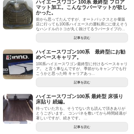
ハイエースワゴン 100系 最終型 フロア
マット加工。こんなラバーマットが欲し
かった。
前から思ってたんですが、オートバックスとか量販
店に行っても100系ハイエースの運転席にに使えそう
なハンドルのトコが丸く抜けてるラバータイプの...
記事を読む
ハイエースワゴン100系 最終型にお勧
めベースキャリア。
100系ハイエースワゴン最終型に付けるベースキャリ
ア。 と言う事なんですが、季節がらキャンプでも行
こうかと思った時 キャリアあっ...
記事を読む
ハイエースワゴン100系 最終型 床張り
床貼り 続編。
待っていた方も、そうでない方も読んで頂きありが
とうございます。 コンパネを敷いてから時間経過が
著しいですが、続きです。 ...
記事を読む