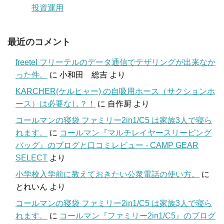
投資運用
最近のコメント
freetel フリーテルのデータ通信でテザリングが出来なか
った件。
に
小和田 総吉
より
KARCHER(ケルヒャー) の自吸用ホース（サクションホ
ース）は必要なし？！
に
自作厨
より
コールマンの寝袋 ファミリー2in1/C5 は家族3人で寝ら
れます。
に
コールマン『マルチレイヤースリーピング
バッグ』のブログと口コミレビュー - CAMP GEAR
SELECT
より
小学校入学前に教えておきたい公衆電話の使い方。
に
とれいん
より
コールマンの寝袋 ファミリー2in1/C5 は家族3人で寝ら
れます。
に
コールマン『ファミリー2in1/C5』のブログ