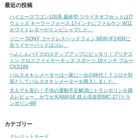
最近の投稿
ハイエースワゴン100系 最終型 ツライチオフセットは!?
ウェッズ キーラーフォース 17インチにファルケン W11
ホワイトレターがドンピシャでした。
ソニー SONY コードレスヘッドフォン MDR-IF245Rに
合うイヤーパッドはコレ。
へんしんバイクのステップアップにピッタリ！ブリヂス
トン クロスファイヤーキッズ スポーツ 18インチ ブルー
CKS186
パルスオキシメーターは一家に一台の時代！？コロナ対
策としてパルスオキシメーターを購入しました。
大人でも安心！子供の運動不足解消にトランポリンを購
入レビュー。カワセ KAWASE 鉄人倶楽部IMC-27 [トラ
ンポリン48]
カテゴリー
クレジットカード