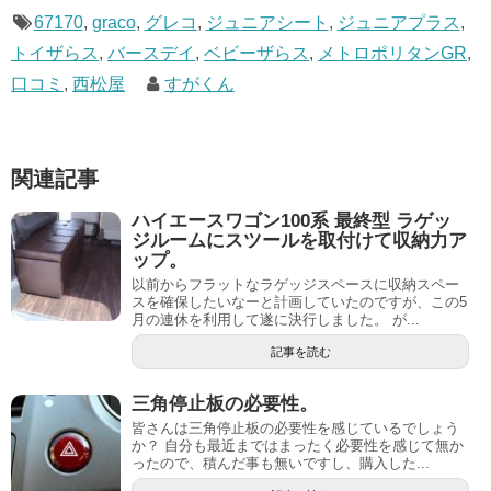
67170
,
graco
,
グレコ
,
ジュニアシート
,
ジュニアプラス
,
トイザらス
,
バースデイ
,
ベビーザらス
,
メトロポリタンGR
,
口コミ
,
西松屋
すがくん
関連記事
ハイエースワゴン100系 最終型 ラゲッ
ジルームにスツールを取付けて収納力ア
ップ。
以前からフラットなラゲッジスペースに収納スペー
スを確保したいなーと計画していたのですが、この5
月の連休を利用して遂に決行しました。 が...
記事を読む
三角停止板の必要性。
皆さんは三角停止板の必要性を感じているでしょう
か？ 自分も最近まではまったく必要性を感じて無か
ったので、積んだ事も無いですし、購入した...