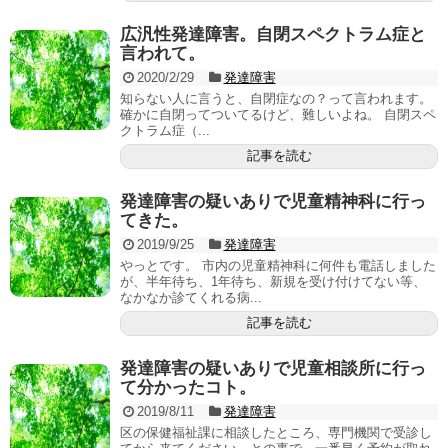
広汎性発達障害。自閉スペクトラム症と
言われて。
2020/2/29
発達障害
知らない人に言うと、自閉症なの？って言われます。
確かに自閉ってついてるけど、難しいよね。 自閉スペ
クトラム症（...
記事を読む
発達障害の疑いありで児童精神科に行っ
てきた。
2019/9/25
発達障害
やっとです。 市内の児童精神科に何件も電話しました
が、半年待ち、1年待ち、新規を受け付けてない等、
なかなか診てくれる病...
記事を読む
発達障害の疑いありで児童相談所に行っ
て分かったコト。
2019/8/11
発達障害
区の保健福祉課に相談したところ、専門機関で受診し