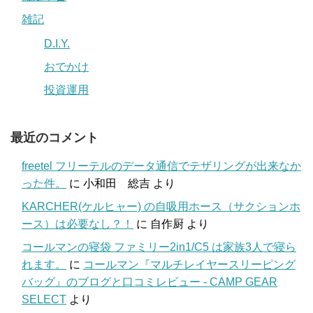
雑記
D.I.Y.
おでかけ
投資運用
最近のコメント
freetel フリーテルのデータ通信でテザリングが出来なか
った件。
に
小和田 総吉
より
KARCHER(ケルヒャー) の自吸用ホース（サクションホ
ース）は必要なし？！
に
自作厨
より
コールマンの寝袋 ファミリー2in1/C5 は家族3人で寝ら
れます。
に
コールマン『マルチレイヤースリーピング
バッグ』のブログと口コミレビュー - CAMP GEAR
SELECT
より