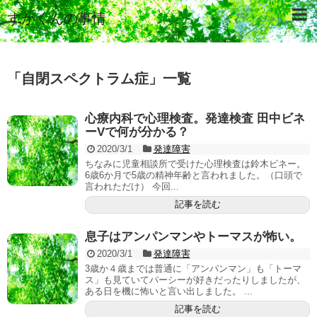
すがくんの事情
「
自閉スペクトラム症
」
一覧
心療内科で心理検査。発達検査 田中ビネ
ーVで何が分かる？
2020/3/1
発達障害
ちなみに児童相談所で受けた心理検査は鈴木ビネー。
6歳6か月で5歳の精神年齢と言われました。（口頭で
言われただけ） 今回...
記事を読む
息子はアンパンマンやトーマスが怖い。
2020/3/1
発達障害
3歳か４歳までは普通に「アンパンマン」も「トーマ
ス」も見ていてパーシーが好きだったりしましたが、
ある日を機に怖いと言い出しました。 ...
記事を読む